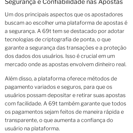
Segurança e Confiabilidade nas Apostas
Um dos principais aspectos que os apostadores
buscam ao escolher uma plataforma de apostas é
a segurança. A 69t tem se destacado por adotar
tecnologias de criptografia de ponta, o que
garante a segurança das transações e a proteção
dos dados dos usuários. Isso é crucial em um
mercado onde as apostas envolvem dinheiro real.
Além disso, a plataforma oferece métodos de
pagamento variados e seguros, para que os
usuários possam depositar e retirar suas apostas
com facilidade. A 69t também garante que todos
os pagamentos sejam feitos de maneira rápida e
transparente, o que aumenta a confiança do
usuário na plataforma.