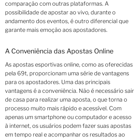
comparação com outras plataformas. A
possibilidade de apostar ao vivo, durante o
andamento dos eventos, é outro diferencial que
garante mais emoção aos apostadores.
A Conveniência das Apostas Online
As apostas esportivas online, como as oferecidas
pela 69t, proporcionam uma série de vantagens
para os apostadores. Uma das principais
vantagens é a conveniência. Não é necessário sair
de casa para realizar uma aposta, o que torna o
processo muito mais rápido e acessível. Com
apenas um smartphone ou computador e acesso
à internet, os usuários podem fazer suas apostas
em tempo real e acompanhar os resultados ao