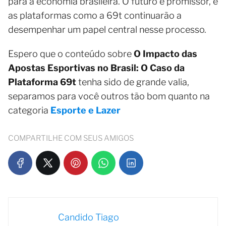
para a economia brasileira. O futuro é promissor, e
as plataformas como a 69t continuarão a
desempenhar um papel central nesse processo.
Espero que o conteúdo sobre
O Impacto das
Apostas Esportivas no Brasil: O Caso da
Plataforma 69t
tenha sido de grande valia,
separamos para você outros tão bom quanto na
categoria
Esporte e Lazer
COMPARTILHE COM SEUS AMIGOS
Candido Tiago