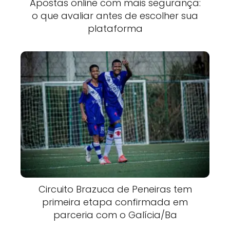
Apostas online com mais segurança:
o que avaliar antes de escolher sua
plataforma
Circuito Brazuca de Peneiras tem
primeira etapa confirmada em
parceria com o Galícia/Ba