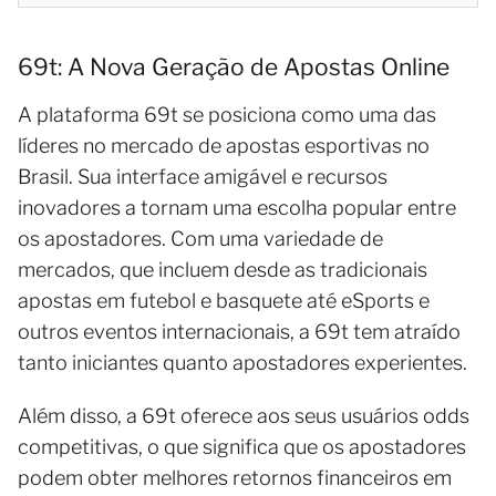
69t: A Nova Geração de Apostas Online
A plataforma 69t se posiciona como uma das
líderes no mercado de apostas esportivas no
Brasil. Sua interface amigável e recursos
inovadores a tornam uma escolha popular entre
os apostadores. Com uma variedade de
mercados, que incluem desde as tradicionais
apostas em futebol e basquete até eSports e
outros eventos internacionais, a 69t tem atraído
tanto iniciantes quanto apostadores experientes.
Além disso, a 69t oferece aos seus usuários odds
competitivas, o que significa que os apostadores
podem obter melhores retornos financeiros em