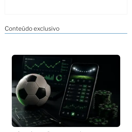
Conteúdo exclusivo