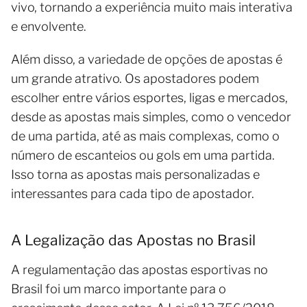
vivo, tornando a experiência muito mais interativa
e envolvente.
Além disso, a variedade de opções de apostas é
um grande atrativo. Os apostadores podem
escolher entre vários esportes, ligas e mercados,
desde as apostas mais simples, como o vencedor
de uma partida, até as mais complexas, como o
número de escanteios ou gols em uma partida.
Isso torna as apostas mais personalizadas e
interessantes para cada tipo de apostador.
A Legalização das Apostas no Brasil
A regulamentação das apostas esportivas no
Brasil foi um marco importante para o