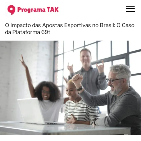
O Impacto das Apostas Esportivas no Brasil: O Caso
da Plataforma 69t