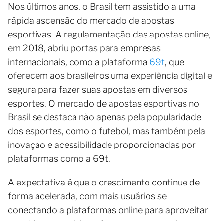
Nos últimos anos, o Brasil tem assistido a uma
rápida ascensão do mercado de apostas
esportivas. A regulamentação das apostas online,
em 2018, abriu portas para empresas
internacionais, como a plataforma
69t
, que
oferecem aos brasileiros uma experiência digital e
segura para fazer suas apostas em diversos
esportes. O mercado de apostas esportivas no
Brasil se destaca não apenas pela popularidade
dos esportes, como o futebol, mas também pela
inovação e acessibilidade proporcionadas por
plataformas como a 69t.
A expectativa é que o crescimento continue de
forma acelerada, com mais usuários se
conectando a plataformas online para aproveitar